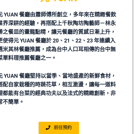
元 YUAN 餐廳由蕭師傅所創立，多年來在精緻餐飲
業界深耕的經驗，再搭配上千秋陶坊陶藝師－林永
勝之餐皿的畫龍點睛，讓元餐廳的質感日漸上升，
更使得元 YUAN 餐廳於 20、21、22、23 年連續入
選米其林餐廳推薦，成為台中人口耳相傳的台中無
菜單料理推薦餐廳之一。
元 YUAN 餐廳堅持以當季、當地盛產的新鮮食材，
搭配自家栽種的時蔬花草，相互激盪，讓每一道料
理都能有台菜的經典功夫以及法式的精緻創新，非
常不簡單。
前往預約