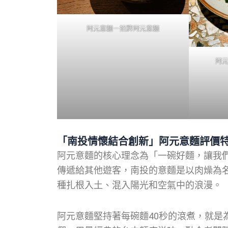
阿元意麵－招牌阿元意麵
阿
「南投情懷結合創新」阿元意麵評價
阿元意麵的核心理念為「一碗好麵，讓我
傳遞給其他遊客，南投的意麵是以肉燥為
種扎根入土、混入陽光和空氣中的浪漫。
阿元意麵堅持著每碗麵40秒的滾煮，就是