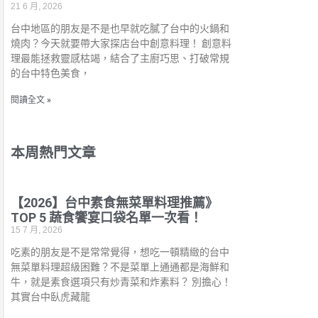
21 6 月, 2026
台中地區的朋友是不是也早就吃膩了台中的火鍋和
燒肉？今天就要帶大家探店台中創意料理！ 創意料
理最能拯救靈感枯竭，結合了主廚巧思、打破常規
的台中特色美食，
閱讀全文 »
本周熱門文章
【2026】台中素食無菜單料理推薦》
TOP 5 蔬食饗宴口袋名單一次看！
15 7 月, 2026
吃素的朋友是不是常常覺得，想吃一頓精緻的台中
無菜單料理超級困難？不是菜單上通通都是海鮮和
牛，就是素食選項只有炒青菜和炸素料？ 別擔心！
其實台中臥虎藏龍