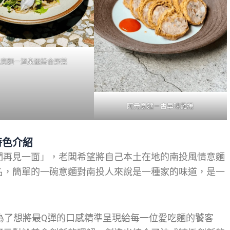
元意麵－溫泉蛋綜合野菜
阿元意麵－古早味雞捲
特色介紹
們再見一面」，老闆希望將自己本土在地的南投風情意麵
名，簡單的一碗意麵對南投人來說是一種家的味道，是一
為了想將最Q彈的口感精準呈現給每一位愛吃麵的饕客