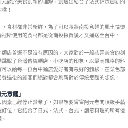
阿元對於美食創新的理解，創造出結合了法式精緻創新的
的嘴！
」，食材都非常新鮮，為了可以將將南投意麵的風土情懷
麵裡所使用的食材都是從南投採買後才又運送至台中。
中麵店首選不是沒有原因的，大家對於一般巷弄美食的刻
麵跳脫了台灣傳統麵店、小吃店的印象，以最高規格的料
望可以給每一位台中麵店愛好者有最好的體驗，在菜色部
用餐過後的顧客們絕對都會刷新對於傳統意麵的想像。
阿元意麵」
人因素已經停止營業了，如果想要嘗嘗阿元老闆頂級手藝
理訂位，它結合了日式、法式、台式、創意料理的所有優
理。