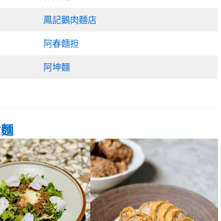
鳳記鵝肉麵店
阿春麵担
阿坤麵
意麵