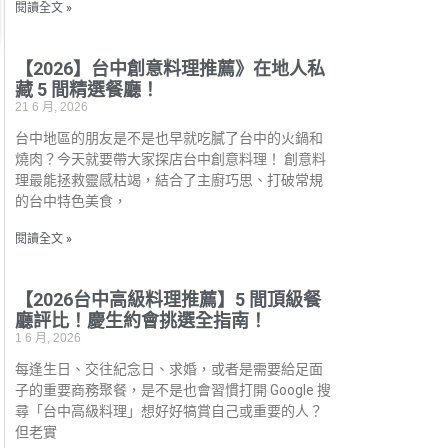
閱讀全文 »
【2026】台中創意料理推薦》在地人私
藏 5 間精選餐廳！
21 6 月, 2026
台中地區的朋友是不是也早就吃膩了台中的火鍋和
燒肉？今天就要帶大家探店台中創意料理！ 創意料
理最能拯救靈感枯竭，結合了主廚巧思、打破常規
的台中特色美食，
閱讀全文 »
【2026台中高級料理推薦】5 間頂級餐
廳評比！慶生約會挑選全指南！
1 6 月, 2026
每逢生日、交往紀念日、求婚，或者是需要給足面
子的重要商務聚餐，是不是也會習慣打開 Google 搜
尋「台中高級料理」想好好犒賞自己或重要的人？
但老實