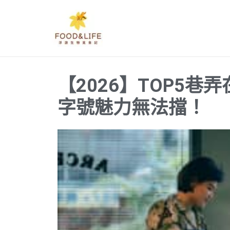
跳
至
主
要
內
【2026】TOP5
容
字號魅力無法擋！